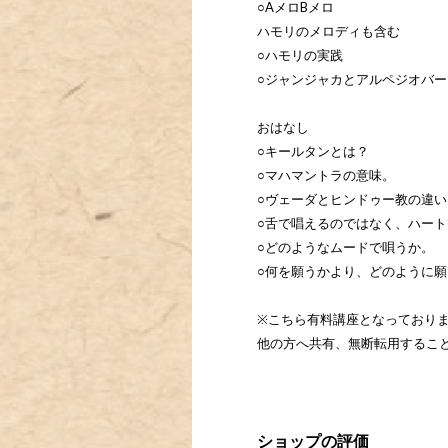
○AメロBメロ
ハモリのメロディも含む
○ハモリの実践
○ジャンジャカとアルペジオバ
おはなし
○キールタンとは？
○マハマントラの意味。
○ヴェーダとヒンドゥー教の違い
○舌で唱えるのではなく、ハー
○どのようなムードで唄うか。
○何を願うかより、どのように
※こちら有料講座となっており
他の方へ共有、無断転用するこ
ショップの評価