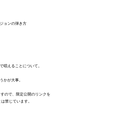
ージョンの弾き方
トで唱えることについて。
願うかが大事。
ますので、限定公開のリンクを
とは禁じています。