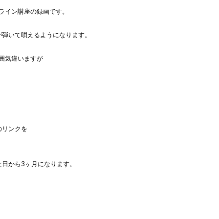
ンライン講座の録画です。
が弾いて唄えるようになります。
囲気違いますが
のリンクを
た日から3ヶ月になります。