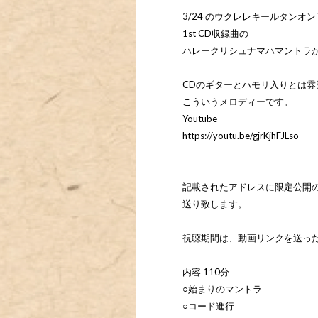
3/24 のウクレレキールタンオ
1st CD収録曲の
ハレークリシュナマハマントラ
CDのギターとハモリ入りとは雰
こういうメロディーです。
Youtube
https://youtu.be/gjrKjhFJLso
記載されたアドレスに限定公開
送り致します。
視聴期間は、動画リンクを送っ
内容 110分
○始まりのマントラ
○コード進行