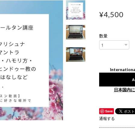
¥4,500
数量
Internationa
A
日本国内に
Save
通報する