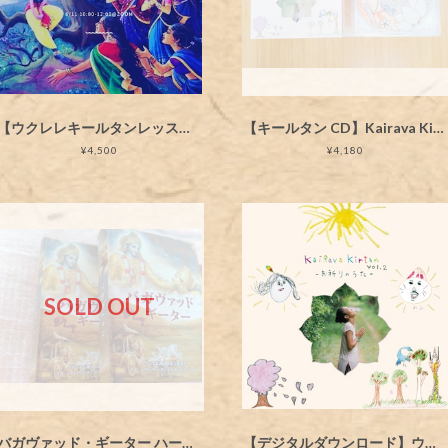
【ウクレレキールタンレッスン動画】歌詞コード付き・朝のお祈りのうた 'vibhavari Sesa' を唄おう
【キールタン CD】Kairava Kirtan CD ２枚セット
¥4,500
¥4,180
SOLD OUT
バガヴァッド・ギーター ハードカバー
【デジタルダウンロード】ウクレレキールタン CD Kairava Kirtan vol.2. ーお祈りのうたー