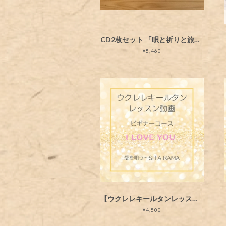
CD2枚セット 「唄と祈りと旅の在る暮らし」と「お祈りのうた」
¥5,460
【ウクレレキールタンレッスン動画】I love you 愛を唄う～Sita Rama
¥4,500