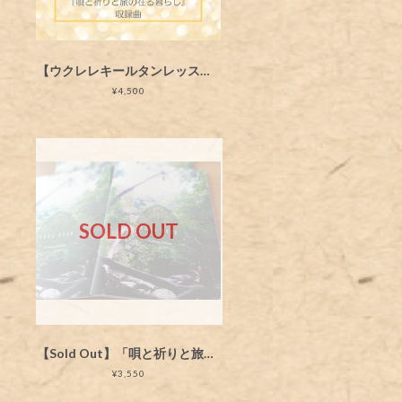
【ウクレレキールタンレッスン動画】om purnam adah purnam idam
¥4,500
SOLD OUT
【Sold Out】「唄と祈りと旅の在る暮らし」ソングブック |キールタン 歌詞とコード譜
¥3,550