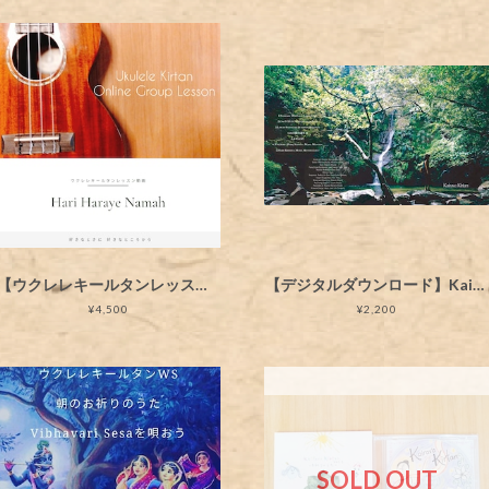
【ウクレレキールタンレッスン動画】'Hari Haraye Namah' ハリ ハライェ ナマハ
【デジタルダウンロード】Kairava Kirtan New Album 「唄と祈りと旅の在る暮らし」デジタルダウンロード
¥4,500
¥2,200
SOLD OUT