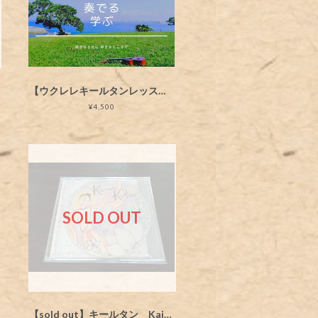
【ウクレレキールタンレッスン動画】 ’たましいのうた’ バガヴァッド・ギーターを唄おう
¥4,500
SOLD OUT
【sold out】キールタン Kairava Kirtan 1st CD