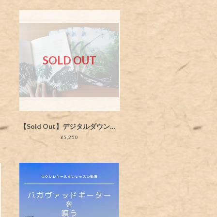
SOLD OUT
【Sold Out】デジタルダウンロード+ソングブックKairava Kirtan 3rd Album「唄と祈りと旅の在る暮らし」
¥5,250