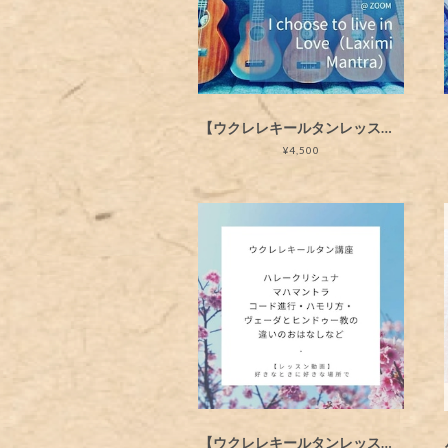
【ウクレレキールタンレッスン動画】歌詞とコード付き・"I Choose to Live in Love(Laximi Mantra)"
¥4,500
【ウクレレキールタンレッスン動画】Hare Krsna Maha Mantra