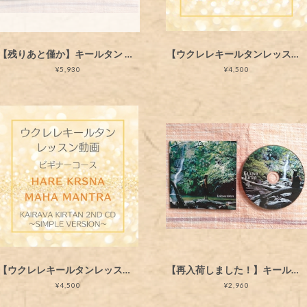
【残りあと僅か】キールタン 歌詞・コード付き Kairava Kirtan カイラヴァ・キールタン「唄と祈りと旅の在る暮らし」CDとSong Bookセット
【ウクレレキールタンレッスン動画】govinda jaya jaya/Jaya Sacinandana
¥5,930
¥4,500
【ウクレレキールタンレッスン動画】Hare Krsna Maha Mantra ■ Kairava Kirtan 2nd CD～Simple Version～
【再入荷しました！】キールタン CD Kairava Kirtan New Album 「唄と祈りと旅の在る暮らし」
¥4,500
¥2,960